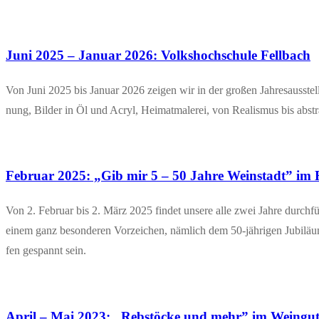
Juni 2025 – Janu­ar 2026: Volks­hoch­schu­le Fellbach
Von Juni 2025 bis Janu­ar 2026 zei­gen wir in der gro­ßen Jah­res­aus­st
nung, Bil­der in Öl und Acryl, Hei­mat­ma­le­rei, von Rea­lis­mus bis abs­tr
Febru­ar 2025: „Gib mir 5 – 50 Jah­re Wein­stadt” im 
Von 2. Febru­ar bis 2. März 2025 fin­det unse­re alle zwei Jah­re durch­füh
einem ganz beson­de­ren Vor­zei­chen, näm­lich dem 50-jäh­ri­­gen Jubi­lä
fen gespannt sein.
April – Mai 2023: „Reb­stö­cke und mehr” im Wein­g