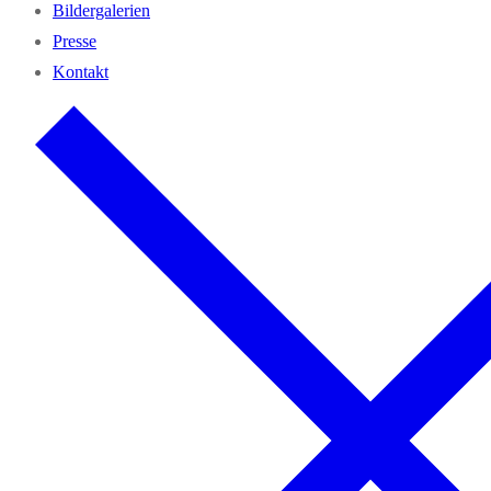
Bil­der­ga­le­rien
Pres­se
Kon­takt