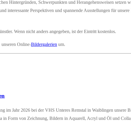
­chen Hin­ter­grün­den, Schwer­punk­ten und Her­an­ge­hens­wei­sen set­zen w
 und inter­es­san­te Per­spek­ti­ven und span­nen­de Aus­stel­lun­gen für unse­
nst­ler. Wenn nicht anders ange­ge­ben, ist der Ein­tritt kostenlos.
n unse­ren Online-
Bil­der­ga­le­rien
um.
en
lung im Jahr 2026 bei der VHS Unte­res Rems­tal in Waib­lin­gen unse­re 
 Form von Zeich­nung, Bil­dern in Aqua­rell, Acryl und Öl und Col­la­gen, M