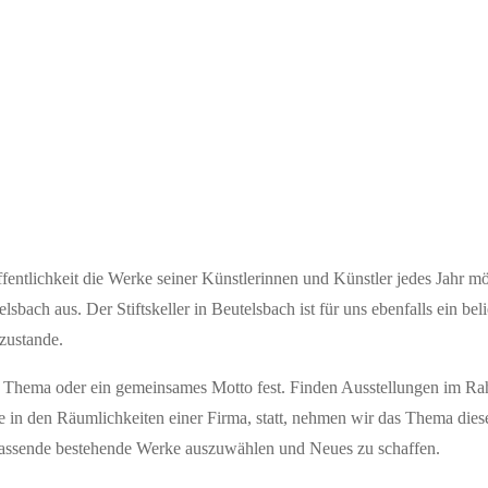
h­keit die Wer­ke sei­ner Künst­le­rin­nen und Künst­ler jedes Jahr mög­l
s­bach aus. Der Stifts­kel­ler in Beu­tels­bach ist für uns eben­falls ein beli
 zustande.
 The­ma oder ein gemein­sa­mes Mot­to fest. Fin­den Aus­stel­lun­gen im Rah­m
in den Räum­lich­kei­ten einer Fir­ma, statt, neh­men wir das The­ma die­ses
as­sen­de bestehen­de Wer­ke aus­zu­wäh­len und Neu­es zu schaffen.