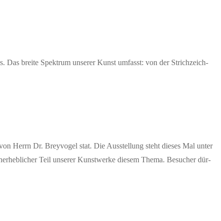
s. Das brei­te Spek­trum unse­rer Kunst umfasst: von der Strich­zeich­
 von Herrn Dr. Brey­vo­gel stat. Die Aus­stel­lung steht die­ses Mal unter
er­heb­li­cher Teil unse­rer Kunst­wer­ke die­sem The­ma. Besu­cher dür­