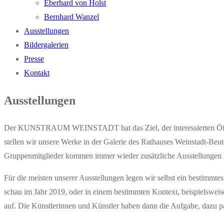
Eber­hard von Holst
Bern­hard Wanzel
Aus­stel­lun­gen
Bil­der­ga­le­rien
Pres­se
Kon­takt
Aus­stel­lun­gen
Der KUNST­RAUM WEIN­STADT hat das Ziel, der inter­es­sier­ten Öffent­lic
stel­len wir unse­re Wer­ke in der Gale­rie des Rat­hau­ses Wein­stadt-Beu­tel
Grup­pen­mit­glie­der kom­men immer wie­der zusätz­li­che Aus­stel­lun­gen
Für die meis­ten unse­rer Aus­stel­lun­gen legen wir selbst ein bestimm­tes
schau im Jahr 2019, oder in einem bestimm­ten Kon­text, bei­spiels­wei­se 
auf. Die Künst­le­rin­nen und Künst­ler haben dann die Auf­ga­be, dazu p