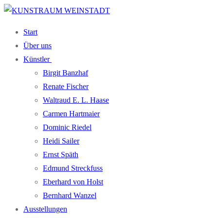
Zum
Menü
Schließen
Inhalt
Start
springen
Über uns
Künst­ler
Bir­git Banzhaf
Rena­te Fischer
Wal­traud E. L. Haase
Car­men Hartmaier
Domi­nic Riedel
Hei­di Sailer
Ernst Späth
Edmund Streck­fuss
Eber­hard von Holst
Bern­hard Wanzel
Aus­stel­lun­gen