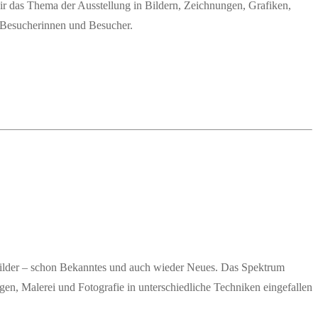
ir das The­ma der Aus­stel­lung in Bil­dern, Zeich­nun­gen, Gra­fi­ken,
re Besu­che­rin­nen und Besucher.
Bil­der – schon Bekann­tes und auch wie­der Neu­es. Das Spek­trum
ale­rei und Foto­gra­fie in unter­schied­li­che Tech­ni­ken ein­ge­fal­len