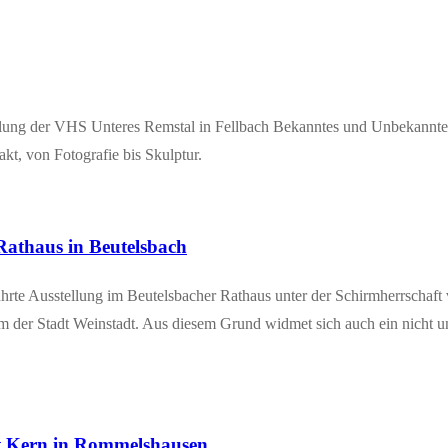
el­lung der VHS Unte­res Rems­tal in Fell­bach Bekann­tes und Unbe­kann­te
akt, von Foto­gra­fie bis Skulptur.
Rat­haus in Beutelsbach
r­te Aus­stel­lung im Beu­tels­ba­cher Rat­haus unter der Schirm­herr­schaft
­um der Stadt Wein­stadt. Aus die­sem Grund wid­met sich auch ein nicht un
ut Kern in Rommelshausen