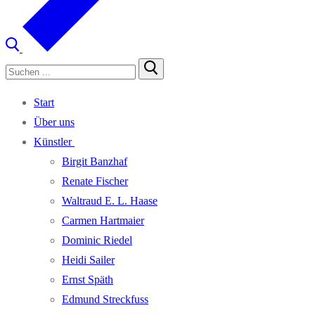
Suchen
nach:
Start
Über uns
Künst­ler
Bir­git Banzhaf
Rena­te Fischer
Wal­traud E. L. Haase
Car­men Hartmaier
Domi­nic Riedel
Hei­di Sailer
Ernst Späth
Edmund Streck­fuss