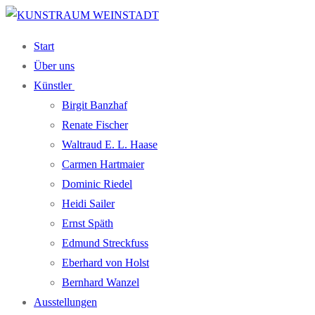
Zum
Menü
Schließen
Inhalt
Start
springen
Über uns
Künst­ler
Bir­git Banzhaf
Rena­te Fischer
Wal­traud E. L. Haase
Car­men Hartmaier
Domi­nic Riedel
Hei­di Sailer
Ernst Späth
Edmund Streck­fuss
Eber­hard von Holst
Bern­hard Wanzel
Aus­stel­lun­gen