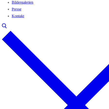
Bil­der­ga­le­rien
Pres­se
Kon­takt