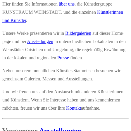
Hier fin­den Sie Infor­ma­tio­nen
über uns
, die Künst­ler­grup­pe
KUNST­RAUM WEIN­STADT, und die ein­zel­nen
Künst­le­rin­nen
und Künst­ler
.
Unse­re Wer­ke prä­sen­tie­ren wir in
Bil­der­ga­le­rien
auf die­ser Home­
page und bei
Aus­stel­lun­gen
in unter­schied­li­chen Loka­li­tä­ten in den
Wein­städ­ter Orts­tei­len und Umge­bung, die regel­mä­ßig Erwäh­nung
in der loka­len und regio­na­len
Pres­se
finden.
Neben unse­rem monat­li­chen Künst­ler-Stamm­tisch besu­chen wir
gemein­sam Gale­rien, Mes­sen und Ausstellungen.
Und wir freu­en uns auf den Aus­tausch mit ande­ren Künst­le­rin­nen
und Künst­lern. Wenn Sie Inter­es­se haben und uns ken­nen­ler­nen
möch­ten, freu­en wir uns über Ihre
Kon­takt
auf­nah­me.
Ver­gan­ge­ne
Aus­stel­lun­gen