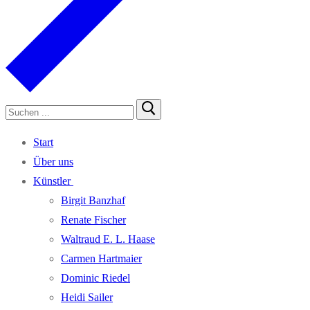
Suchen
nach:
Start
Über uns
Künst­ler
Bir­git Banzhaf
Rena­te Fischer
Wal­traud E. L. Haase
Car­men Hartmaier
Domi­nic Riedel
Hei­di Sailer