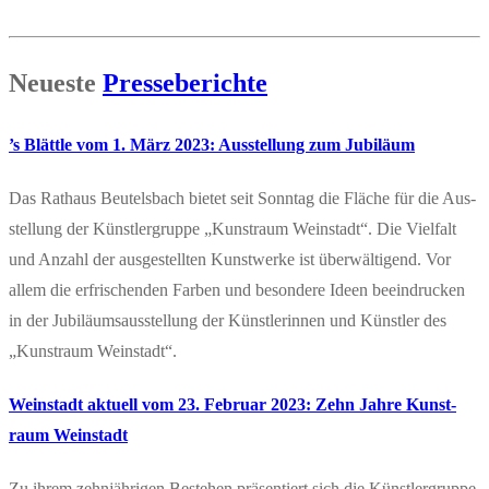
Neu­es­te
Pres­se­be­rich­te
’s Blätt­le vom 1. März 2023: Aus­stel­lung zum Jubiläum
Das Rat­haus Beu­tels­bach bie­tet seit Sonn­tag die Flä­che für die Aus­
stel­lung der Künst­ler­grup­pe „Kunst­raum Wein­stadt“. Die Viel­falt
und Anzahl der aus­ge­stell­ten Kunst­wer­ke ist über­wäl­ti­gend. Vor
allem die erfri­schen­den Far­ben und beson­de­re Ideen beein­dru­cken
in der Jubi­lä­ums­aus­stel­lung der Künst­le­rin­nen und Künst­ler des
„Kunst­raum Weinstadt“.
Wein­stadt aktu­ell vom 23. Febru­ar 2023: Zehn Jah­re Kunst­
raum Weinstadt
Zu ihrem zehn­jäh­ri­gen Bestehen prä­sen­tiert sich die Künst­ler­grup­pe