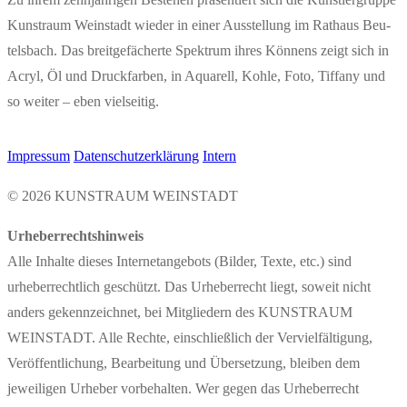
Kunst­raum Wein­stadt wie­der in einer Aus­stel­lung im Rat­haus Beu­
tels­bach. Das breit­ge­fä­cher­te Spek­trum ihres Kön­nens zeigt sich in
Acryl, Öl und Druck­far­ben, in Aqua­rell, Koh­le, Foto, Tif­fa­ny und
so wei­ter – eben vielseitig.
Impressum
Datenschutzerklärung
Intern
© 2026 KUNSTRAUM WEINSTADT
Urheberrechtshinweis
Alle Inhalte dieses Internetangebots (Bilder, Texte, etc.) sind
urheberrechtlich geschützt. Das Urheberrecht liegt, soweit nicht
anders gekennzeichnet, bei Mitgliedern des KUNSTRAUM
WEINSTADT. Alle Rechte, einschließlich der Vervielfältigung,
Veröffentlichung, Bearbeitung und Übersetzung, bleiben dem
jeweiligen Urheber vorbehalten. Wer gegen das Urheberrecht