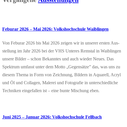
Feburar 2026 – Mai 2026: Volks­hoch­schu­le Waiblingen
Von Feburar 2026 bis Mai 2026 zei­gen wir in unse­rer ers­ten Aus­
stel­lung im Jahr 2026 bei der VHS Unte­res Rems­tal in Waib­lin­gen
unse­re Bil­der – schon Bekann­tes und auch wie­der Neu­es. Das
Spek­trum umfasst unter dem Mot­to „Gegen­sät­ze” das, was uns zu
die­sem The­ma in Form von Zeich­nung, Bil­dern in Aqua­rell, Acryl
und Öl und Col­la­gen, Male­rei und Foto­gra­fie in unter­schied­li­che
Tech­ni­ken ein­ge­fal­len ist – eine bun­te Mischung eben.
Juni 2025 – Janu­ar 2026: Volks­hoch­schu­le Fellbach