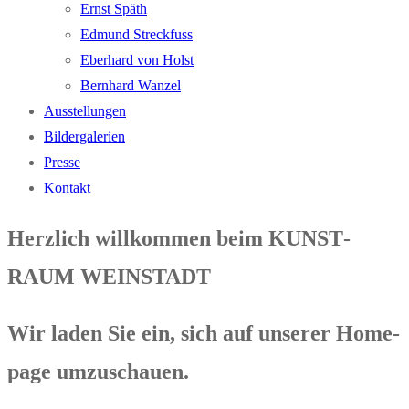
Ernst Späth
Edmund Streck­fuss
Eber­hard von Holst
Bern­hard Wanzel
Aus­stel­lun­gen
Bil­der­ga­le­rien
Pres­se
Kon­takt
Herz­lich will­kom­men beim KUNST­
RAUM WEINSTADT
Wir laden Sie ein, sich auf unse­rer Home­
page umzuschauen.