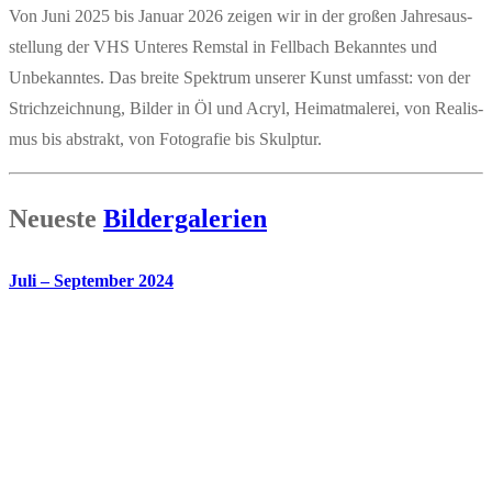
Von Juni 2025 bis Janu­ar 2026 zei­gen wir in der gro­ßen Jah­res­aus­
stel­lung der VHS Unte­res Rems­tal in Fell­bach Bekann­tes und
Unbe­kann­tes. Das brei­te Spek­trum unse­rer Kunst umfasst: von der
Strich­zeich­nung, Bil­der in Öl und Acryl, Hei­mat­ma­le­rei, von Rea­lis­
mus bis abs­trakt, von Foto­gra­fie bis Skulptur.
Neu­es­te
Bil­der­ga­le­rien
Juli – Sep­tem­ber 2024