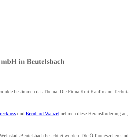
 GmbH in Beutelsbach
­duk­te bestim­men das The­ma. Die Fir­ma Kurt Kauff­mann Tech­ni­
eck­fuss
und
Bern­hard Wan­zel
neh­men die­se Her­aus­for­de­rung an,
Wein­stadt-Beu­tels­bach besich­tigt wer­den. Die Öff­nungs­zei­ten sind