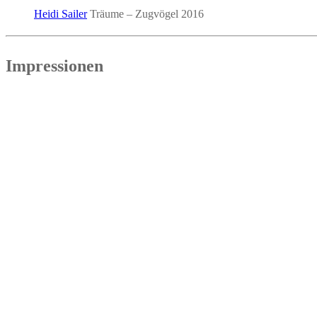
Hei­di Sai­ler
Träu­me – Zug­vö­gel
2016
Impres­sio­nen