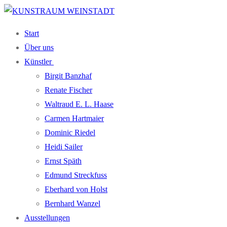
Zum
Menü
Schließen
Inhalt
Start
springen
Über uns
Künst­ler
Bir­git Banzhaf
Rena­te Fischer
Wal­traud E. L. Haase
Car­men Hartmaier
Domi­nic Riedel
Hei­di Sailer
Ernst Späth
Edmund Streck­fuss
Eber­hard von Holst
Bern­hard Wanzel
Aus­stel­lun­gen