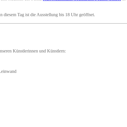
n die­sem Tag ist die Aus­stel­lung bis 18 Uhr geöffnet.
unse­ren Künst­le­rin­nen und Künstlern:
 Leinwand