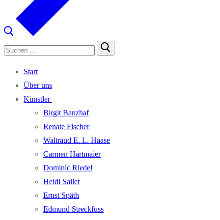
Suchen
nach:
Start
Über uns
Künst­ler
Bir­git Banzhaf
Rena­te Fischer
Wal­traud E. L. Haase
Car­men Hartmaier
Domi­nic Riedel
Hei­di Sailer
Ernst Späth
Edmund Streck­fuss