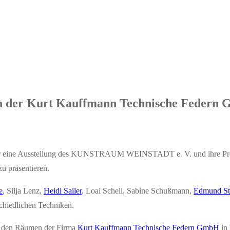
 in der Kurt Kauff­mann Tech­ni­sche Federn
en für eine Aus­stel­lung des KUNST­RAUM WEIN­STADT e. V. und ihre Pro
u präsentieren.
e
, Sil­ja Lenz,
Hei­di Sai­ler
, Loai Schell, Sabi­ne Schuß­mann,
Edmund Str
schied­li­chen Techniken.
n den Räu­men der Fir­ma
Kurt Kauff­mann Tech­ni­sche Federn GmbH
in 