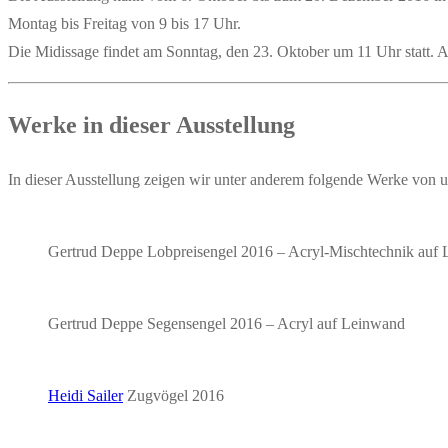
Mon­tag bis Frei­tag von 9 bis 17 Uhr.
Die Midis­sa­ge fin­det am Sonn­tag, den 23. Okto­ber um 11 Uhr statt. A
Wer­ke in die­ser Ausstellung
In die­ser Aus­stel­lung zei­gen wir unter ande­rem fol­gen­de Wer­ke von 
Ger­trud Dep­pe
Lob­prei­sen­gel
2016 – Acryl-Misch­tech­nik auf
Ger­trud Dep­pe
Segen­sen­gel
2016 – Acryl auf Leinwand
Hei­di Sai­ler
Zug­vö­gel
2016