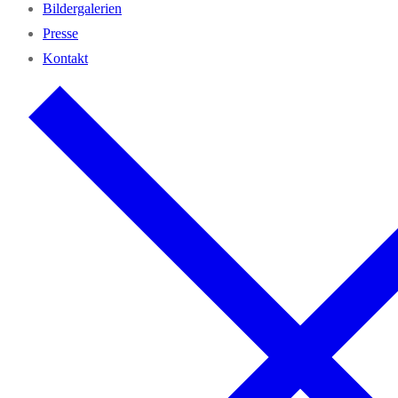
Bil­der­ga­le­rien
Pres­se
Kon­takt