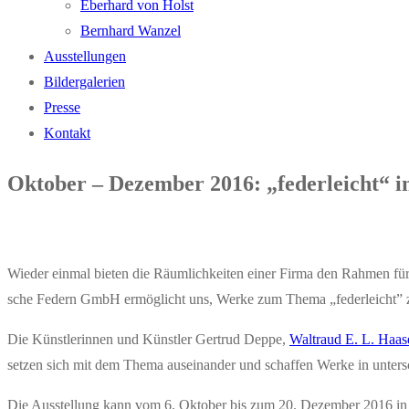
Eber­hard von Holst
Bern­hard Wanzel
Aus­stel­lun­gen
Bil­der­ga­le­rien
Pres­se
Kon­takt
Okto­ber – Dezem­ber 2016: „feder­leicht“
Wie­der ein­mal bie­ten die Räum­lich­kei­ten einer Fir­ma den Rah­m
sche Federn GmbH ermög­licht uns, Wer­ke zum The­ma „feder­leicht” z
Die Künst­le­rin­nen und Künst­ler Ger­trud Dep­pe,
Wal­traud E. L. Haa­s
set­zen sich mit dem The­ma aus­ein­an­der und schaf­fen Wer­ke in unter­
Die Aus­stel­lung kann vom 6. Okto­ber bis zum 20. Dezem­ber 2016 i