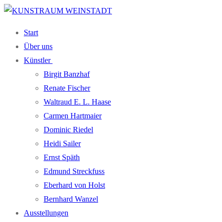
Zum
Menü
Schließen
Inhalt
Start
springen
Über uns
Künst­ler
Bir­git Banzhaf
Rena­te Fischer
Wal­traud E. L. Haase
Car­men Hartmaier
Domi­nic Riedel
Hei­di Sailer
Ernst Späth
Edmund Streck­fuss
Eber­hard von Holst
Bern­hard Wanzel
Aus­stel­lun­gen