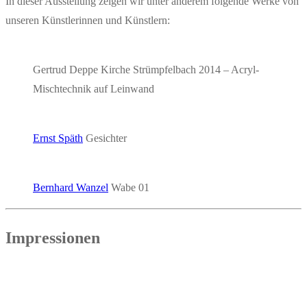
In die­ser Aus­stel­lung zei­gen wir unter ande­rem fol­gen­de Wer­ke von
unse­ren Künst­le­rin­nen und Künstlern:
Ger­trud Dep­pe
Kir­che Strümpfel­bach
2014 – Acryl-
Misch­tech­nik auf Leinwand
Ernst Späth
Gesich­ter
Bern­hard Wan­zel
Wabe 01
Impres­sio­nen