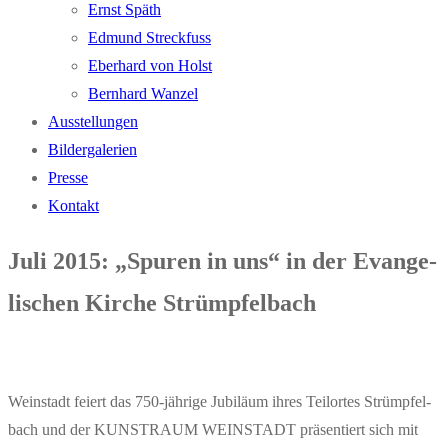
Ernst Späth
Edmund Streck­fuss
Eber­hard von Holst
Bern­hard Wanzel
Aus­stel­lun­gen
Bil­der­ga­le­rien
Pres­se
Kon­takt
Juli 2015: „Spu­ren in uns“ in der Evan­ge­
li­schen Kir­che Strümpfelbach
Wein­stadt fei­ert das 750-jäh­ri­ge Jubi­lä­um ihres Teil­or­tes Strümpfel­
bach und der KUNST­RAUM WEIN­STADT prä­sen­tiert sich mit