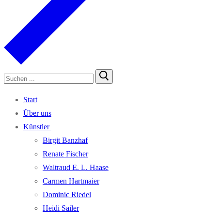
Suchen
nach:
Start
Über uns
Künst­ler
Bir­git Banzhaf
Rena­te Fischer
Wal­traud E. L. Haase
Car­men Hartmaier
Domi­nic Riedel
Hei­di Sailer