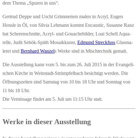
dem The­ma „Spu­ren in uns“.
Ger­trud Dep­pe und Uschi Grimm­ei­sen malen in Acryl, Eugen
Hens­le in Öl, von Sil­via Leh­mann kommt Encau­st­ic, Susan­ne Ranz
hat Sche­ren­schnit­te, Acryl- und Gou­ache­bil­der, Loai Schell Aqua­
rel­le, Judit Sebök-Späth Mosa­ik­kunst,
Edmund Streck­fuss
Glas­ma­
le­rei und
Bern­hard Wan­zel
s Wer­ke sind in Misch­tech­nik gemalt.
Die Aus­stel­lung kann vom 5. bis zum 26. Juli 2015 in der Evan­ge­li­
schen Kir­che in Wein­stadt-Strümpfel­bach besich­tigt wer­den. Die
Öff­nungs­zei­ten sind Sams­tag von 10 bis 18 Uhr und Sonn­tag von
11 bis 18 Uhr.
Die Ver­nis­sa­ge fin­det am 5. Juli um 11:15 Uhr statt.
Wer­ke in die­ser Ausstellung