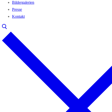
Bil­der­ga­le­rien
Pres­se
Kon­takt