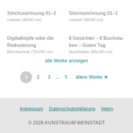
Strich­zeich­nung 01–2
Strich­zeich­nung 01–1
colo­riert (40x50 cm)
colo­riert (40x50 cm)
Digi­tal­köp­fe oder die
8 Gesich­ter – 8 Buch­sta­
Redu­zie­rung
ben – Guten Tag
Misch­tech­nik (70x100 cm)
Druck­far­ben (80x160 cm)
alle Wer­ke anzeigen
1
2
3
…
5
älte­re Werke
Impressum
Datenschutzerklärung
Intern
© 2026 KUNSTRAUM WEINSTADT