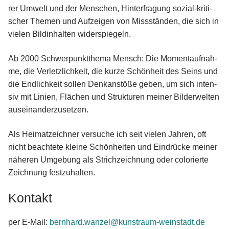
rer Umwelt und der Men­schen, Hin­ter­fra­gung sozi­al-kri­ti­
scher The­men und Auf­zei­gen von Miss­stän­den, die sich in
vie­len Bild­in­hal­ten widerspiegeln.
Ab 2000 Schwer­punkt­the­ma Mensch: Die Moment­auf­nah­
me, die Ver­letz­lich­keit, die kur­ze Schön­heit des Seins und
die End­lich­keit sol­len Denk­an­stö­ße geben, um sich inten­
siv mit Lini­en, Flä­chen und Struk­tu­ren mei­ner Bil­der­wel­ten
auseinanderzusetzen.
Als Hei­mat­zeich­ner ver­su­che ich seit vie­len Jah­ren, oft
nicht beach­te­te klei­ne Schön­hei­ten und Ein­drü­cke mei­ner
nähe­ren Umge­bung als Strich­zeich­nung oder colo­rier­te
Zeich­nung festzuhalten.
Kon­takt
per E‑Mail:
bernhard.​wanzel@​kunstraum-​weinstadt.​de