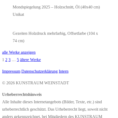
Mond­spie­ge­lung
2025 – Holz­schnitt, Öl (40x40 cm)
Unikat
Gezei­ten
Holz­druck mehr­far­big, Off­set­far­be (104 x
74 cm)
alle Wer­ke anzeigen
1
2
3
…
5
älte­re Werke
Impressum
Datenschutzerklärung
Intern
© 2026 KUNSTRAUM WEINSTADT
Urheberrechtshinweis
Alle Inhalte dieses Internetangebots (Bilder, Texte, etc.) sind
urheberrechtlich geschützt. Das Urheberrecht liegt, soweit nicht
anders gekennzeichnet, bei Mitgliedern des KUNSTRAUM