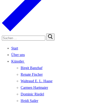
Suchen
nach:
Start
Über uns
Künst­ler
Bir­git Banzhaf
Rena­te Fischer
Wal­traud E. L. Haase
Car­men Hartmaier
Domi­nic Riedel
Hei­di Sailer