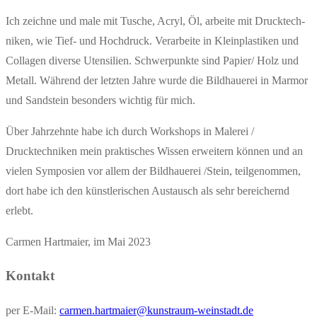
Ich zeich­ne und male mit Tusche, Acryl, Öl, arbei­te mit Druck­tech­
ni­ken, wie Tief- und Hoch­druck. Ver­ar­bei­te in Klein­plas­ti­ken und
Col­la­gen diver­se Uten­si­li­en. Schwer­punk­te sind Papier/​ Holz und
Metall. Wäh­rend der letz­ten Jah­re wur­de die Bild­haue­rei in Mar­mor
und Sand­stein beson­ders wich­tig für mich.
Über Jahr­zehn­te habe ich durch Work­shops in Male­rei /​
Drucktechniken mein prak­ti­sches Wis­sen erwei­tern kön­nen und an
vie­len Sym­po­si­en vor allem der Bild­haue­rei /​Stein, teil­ge­nom­men,
dort habe ich den künst­le­ri­schen Aus­tausch als sehr berei­chernd
erlebt.
Car­men Hart­mai­er, im Mai 2023
Kon­takt
per E‑Mail:
carmen.​hartmaier@​kunstraum-​weinstadt.​de