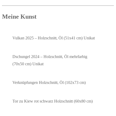
Mei­ne Kunst
Vul­kan
2025 – Holz­schnitt, Öl (51x41 cm) Unikat
Dschun­gel
2024 – Holz­schnitt, Öl mehr­far­big
(70x50 cm) Unikat
Ver­knüp­fun­gen
Holz­schnitt, Öl (102x73 cm)
Tor zu Kiew rot schwarz
Holz­schnitt (60x80 cm)