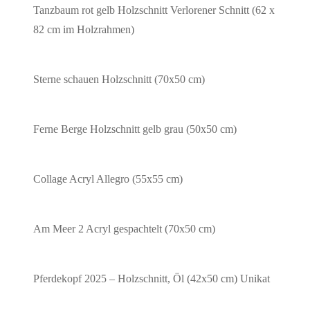
Tanz­baum rot gelb
Holz­schnitt Ver­lo­re­ner Schnitt (62 x
82 cm im Holzrahmen)
Ster­ne schau­en
Holz­schnitt (70x50 cm)
Fer­ne Ber­ge
Holz­schnitt gelb grau (50x50 cm)
Col­la­ge
Acryl Alle­gro (55x55 cm)
Am Meer 2
Acryl gespach­telt (70x50 cm)
Pfer­de­kopf
2025 – Holz­schnitt, Öl (42x50 cm) Unikat