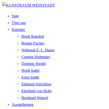
Zum
Menü
Schließen
Inhalt
Start
springen
Über uns
Künst­ler
Bir­git Banzhaf
Rena­te Fischer
Wal­traud E. L. Haase
Car­men Hartmaier
Domi­nic Riedel
Hei­di Sailer
Ernst Späth
Edmund Streck­fuss
Eber­hard von Holst
Bern­hard Wanzel
Aus­stel­lun­gen