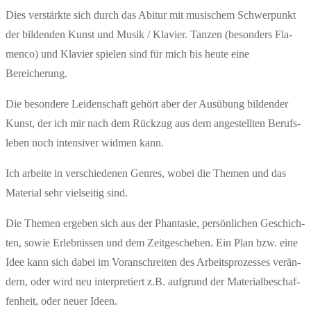
Dies ver­stärk­te sich durch das Abitur mit musi­schem Schwer­punkt
der bil­den­den Kunst und Musik / Kla­vier. Tan­zen (beson­ders Fla­
men­co) und Kla­vier spie­len sind für mich bis heu­te eine
Bereicherung.
Die beson­de­re Lei­den­schaft gehört aber der Aus­übung bil­den­der
Kunst, der ich mir nach dem Rück­zug aus dem ange­stell­ten Berufs­
le­ben noch inten­si­ver wid­men kann.
Ich arbei­te in ver­schie­de­nen Gen­res, wobei die The­men und das
Mate­ri­al sehr viel­sei­tig sind.
Die The­men erge­ben sich aus der Phan­ta­sie, per­sön­li­chen Geschich­
ten, sowie Erleb­nis­sen und dem Zeit­ge­sche­hen. Ein Plan bzw. eine
Idee kann sich dabei im Vor­an­schrei­ten des Arbeits­pro­zes­ses ver­än­
dern, oder wird neu inter­pre­tiert z.B. auf­grund der Mate­ri­al­be­schaf­
fen­heit, oder neu­er Ideen.