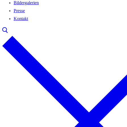
Bil­der­ga­le­rien
Pres­se
Kon­takt