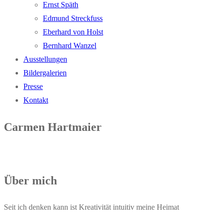
Ernst Späth
Edmund Streck­fuss
Eber­hard von Holst
Bern­hard Wanzel
Aus­stel­lun­gen
Bil­der­ga­le­rien
Pres­se
Kon­takt
Car­men Hartmaier
Über mich
Seit ich den­ken kann ist Krea­ti­vi­tät intui­tiv mei­ne Heimat