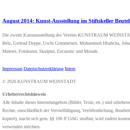
August 2014: Kunst-Aus­­s­tel­­lung im Stifts­kel­ler Beut
Die zwei­te Kunst­aus­stel­lung des Ver­eins KUNST­RAUM WEIN­STADT fin­de
Belz, Ger­trud Dep­pe, Uschi Grimm­ei­sen, Moham­med Hbab­cha, Johann 
Male­rei, Foto­kunst, Skulp­tur, Encau­st­ic und Mosaik.
Impressum
Datenschutzerklärung
Intern
© 2026 KUNSTRAUM WEINSTADT
Urheberrechtshinweis
Alle Inhalte dieses Internetangebots (Bilder, Texte, etc.) sind ur
Rechte, einschließlich der Vervielfältigung, Veröffentlichung, Bearb
kopiert), macht sich gem. §§ 106 ff UrhG strafbar, wird zudem kostenp
verwenden möchten.