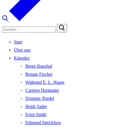
Suchen
nach:
Start
Über uns
Künst­ler
Bir­git Banzhaf
Rena­te Fischer
Wal­traud E. L. Haase
Car­men Hartmaier
Domi­nic Riedel
Hei­di Sailer
Ernst Späth
Edmund Streck­fuss