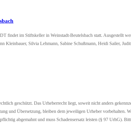
elsbach
t im Stifts­kel­ler in Wein­­stadt-Beu­­tels­­bach statt. Aus­ge­stellt wer
Klein­bau­er, Sil­via Leh­mann, Sabi­ne Schuß­mann, Hei­di Sai­ler, Jud
heberrechtlich geschützt. Das Urheberrecht liegt, soweit nicht ander
eitung und Übersetzung, bleiben dem jeweiligen Urheber vorbehalten. W
flichtig abgemahnt und muss Schadensersatz leisten (§ 97 UrhG). Bitte f