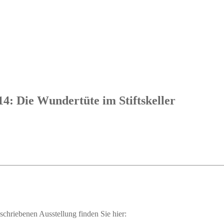
4: Die Wun­der­tü­te im Stiftskeller
chrie­be­nen Aus­stel­lung fin­den Sie hier: