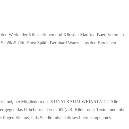
­den Wer­ke der Künst­le­rin­nen und Künst­ler Man­fred Baer, Vero­ni­ka
it Sebök-Späth, Ernst Späth, Bern­hard Wan­zel aus den Berei­chen
s gekennzeichnet, bei Mitgliedern des KUNSTRAUM WEINSTADT. Alle
er gegen das Urheberrecht verstößt (z.B. Bilder oder Texte unerlaubt
ragen Sie uns, falls Sie die Inhalte dieses Internetangebotes