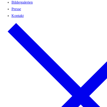
Bil­der­ga­le­rien
Pres­se
Kon­takt