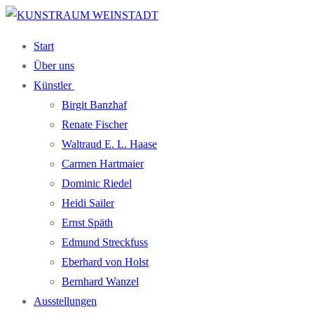
Zum
Menü
Schließen
Inhalt
Start
springen
Über uns
Künst­ler
Bir­git Banzhaf
Rena­te Fischer
Wal­traud E. L. Haase
Car­men Hartmaier
Domi­nic Riedel
Hei­di Sailer
Ernst Späth
Edmund Streck­fuss
Eber­hard von Holst
Bern­hard Wanzel
Aus­stel­lun­gen