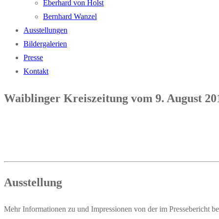
Eber­hard von Holst
Bern­hard Wanzel
Aus­stel­lun­gen
Bil­der­ga­le­rien
Pres­se
Kon­takt
Waib­lin­ger Kreis­zei­tung vom 9. August 201
Aus­stel­lung
Mehr Infor­ma­tio­nen zu und Impres­sio­nen von der im Pres­se­be­richt bes